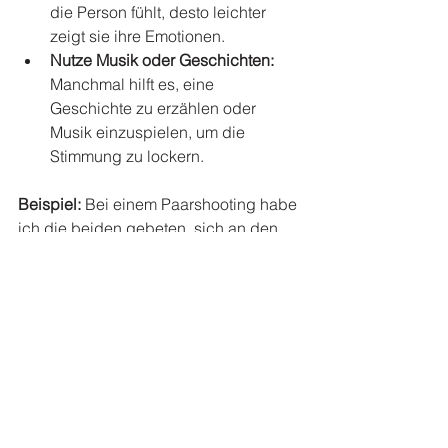
die Person fühlt, desto leichter 
zeigt sie ihre Emotionen.
Nutze Musik oder Geschichten:
Manchmal hilft es, eine 
Geschichte zu erzählen oder 
Musik einzuspielen, um die 
Stimmung zu lockern.
Beispiel:
 Bei einem Paarshooting habe 
ich die beiden gebeten, sich an den 
Händen zu halten und an ihren 
schönsten gemeinsamen Moment zu 
denken. Das Ergebnis war ein Bild 
voller Zärtlichkeit und Nähe.
Authentische 
Portraits – mehr als 
nur ein Foto