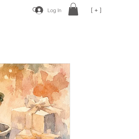
[ + ]
Log In