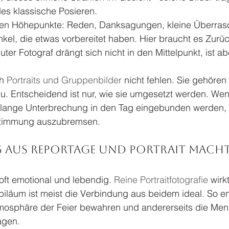
edes klassische Posieren.
illen Höhepunkte: Reden, Danksagungen, kleine Überra
kel, die etwas vorbereitet haben. Hier braucht es Zurü
ter Fotograf drängt sich nicht in den Mittelpunkt, ist ab
h 
Portraits und Gruppenbilder
 nicht fehlen. Sie gehören 
u. Entscheidend ist nur, wie sie umgesetzt werden. Wenn
 lange Unterbrechung in den Tag eingebunden werden, b
 Stimmung auszubremsen.
 aus Reportage und Portrait macht
oft emotional und lebendig. 
Reine Portraitfotografie
 wirk
ubiläum ist meist die Verbindung aus beidem ideal. So en
Atmosphäre der Feier bewahren und andererseits die Men
agen.