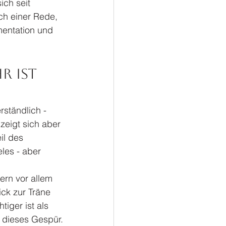
ch seit 
h einer Rede, 
mentation und 
 ist 
ständlich - 
zeigt sich aber 
il des 
les - aber 
ern vor allem 
ck zur Träne 
iger ist als 
 dieses Gespür.