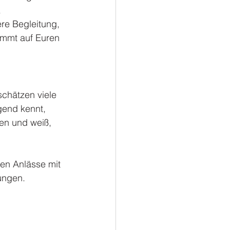
 
ere Begleitung, 
mmt auf Euren 
schätzen viele 
gend kennt, 
en und weiß, 
en Anlässe mit 
ungen.