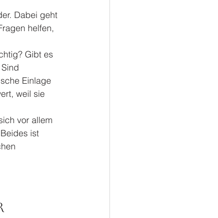
der. Dabei geht 
ragen helfen, 
htig? Gibt es 
 Sind 
ische Einlage 
rt, weil sie 
ich vor allem 
Beides ist 
chen 
r 