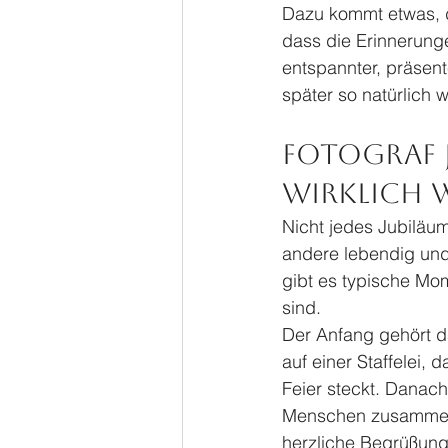
Dazu kommt etwas, da
dass die Erinnerunge
entspannter, präsente
später so natürlich w
Fotograf 
wirklich 
Nicht jedes Jubiläum
andere lebendig und 
gibt es typische Mom
sind.
Der Anfang gehört d
auf einer Staffelei, d
Feier steckt. Dana
Menschen zusammen, 
herzliche Begrüßung,