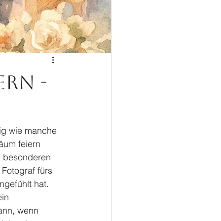
ern -
tig wie manche 
äum feiern 
d besonderen 
Fotograf fürs 
ngefühlt hat.
in 
dann, wenn 