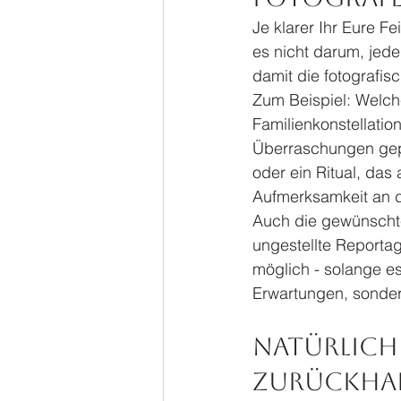
Je klarer Ihr Eure F
es nicht darum, jed
damit die fotografis
Zum Beispiel: Welch
Familienkonstellatio
Überraschungen gepl
oder ein Ritual, das 
Aufmerksamkeit an di
Auch die gewünschte
ungestellte Reportage
möglich - solange es
Erwartungen, sondern
Natürlich 
Zurückhal