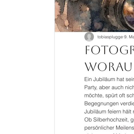
tobiasplugge
9. Ma
Fotogra
worauf
Ein Jubiläum hat sei
Party, aber auch nic
möchte, spürt oft s
Begegnungen verdien
Jubiläum feiern hält 
Ob Silberhochzeit, g
persönlicher Meilens