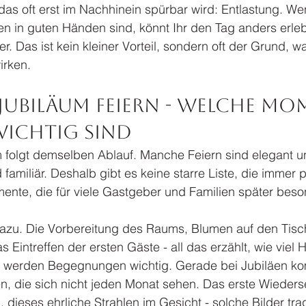
s oft erst im Nachhinein spürbar wird: Entlastung. Wenn
n in guten Händen sind, könnt Ihr den Tag anders erlebe
r. Das ist kein kleiner Vorteil, sondern oft der Grund, w
irken.
Jubiläum feiern - welche Mo
wichtig sind
 folgt demselben Ablauf. Manche Feiern sind elegant un
familiär. Deshalb gibt es keine starre Liste, die immer 
ente, die für viele Gastgeber und Familien später beson
azu. Die Vorbereitung des Raums, Blumen auf den Tisch
as Eintreffen der ersten Gäste - all das erzählt, wie viel 
ch werden Begegnungen wichtig. Gerade bei Jubiläen k
die sich nicht jeden Monat sehen. Das erste Wiederse
 dieses ehrliche Strahlen im Gesicht - solche Bilder tra