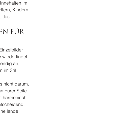
 Innehalten im 
ltern, Kindern 
itlos.
en für 
Einzelbilder 
 wiederfindet. 
bendig an, 
 im Stil 
s nicht darum, 
 Eurer Seite 
ch harmonisch 
entscheidend.
ine lange 