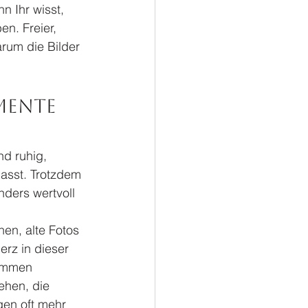
 Ihr wisst, 
n. Freier, 
arum die Bilder 
mente 
d ruhig, 
passt. Trotzdem 
ders wertvoll 
en, alte Fotos 
Herz in dieser 
ommen 
hen, die 
gen oft mehr 