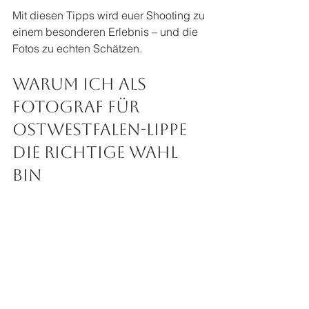
Mit diesen Tipps wird euer Shooting zu 
einem besonderen Erlebnis – und die 
Fotos zu echten Schätzen.
Warum ich als 
Fotograf für 
Ostwestfalen-Lippe 
die richtige Wahl 
bin
Ich habe mich darauf spezialisiert, 
emotionale und zeitlose Aufnahmen zu 
schaffen. Dabei geht es mir nicht nur 
um Technik, sondern um das 
Einfangen von Momenten, die euch 
wirklich ausmachen. Mein Ziel ist es, 