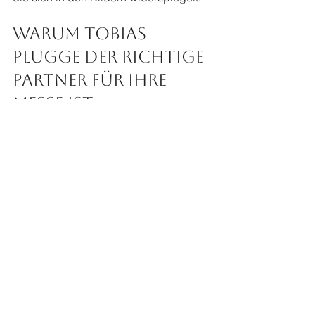
Warum Tobias 
Plugge der richtige 
Partner für Ihre 
Messe ist
Ich weiß, wie wichtig es ist, besondere 
Momente authentisch und zeitlos 
festzuhalten. Als Fotograf aus 
Ostwestfalen-Lippe habe ich mich 
darauf spezialisiert, emotionale Bilder 
zu schaffen, die Geschichten erzählen. 
Meine Erfahrung auf Messen und 
Events ermöglicht es mir, genau die 
Augenblicke einzufangen, die Ihre 
Veranstaltung einzigartig machen.