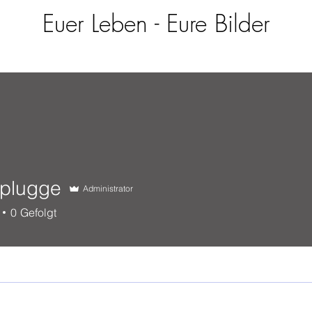
Euer Leben - Eure Bilder
splugge
Administrator
gge
0
Gefolgt