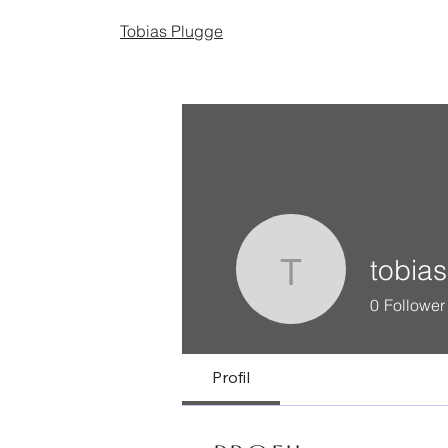
Tobias Plugge
tobia
tobiasplu
0
Follower
Profil