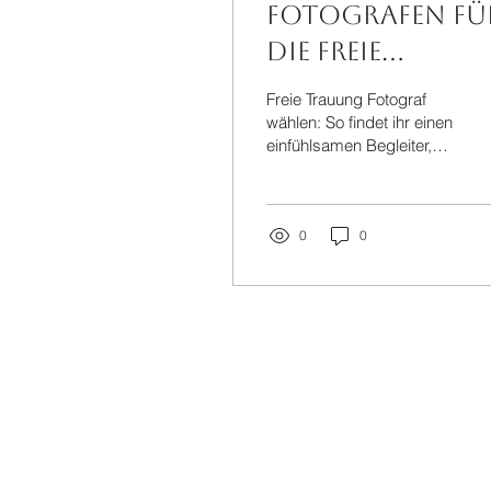
Fotografen fü
die freie
Trauung
Freie Trauung Fotograf
wählen
wählen: So findet ihr einen
einfühlsamen Begleiter,
der echte Emotionen,
Nähe und die leisen
Momente eures Tages
bewahrt, für immer.
0
0