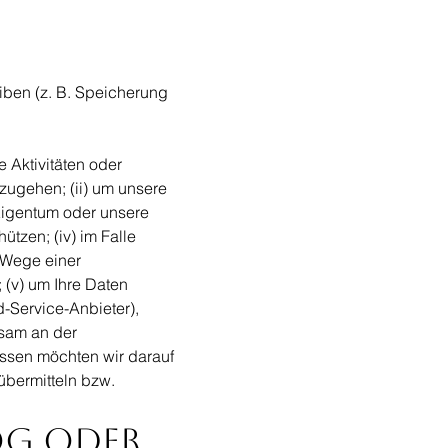
iben (z. B. Speicherung
 Aktivitäten oder
zugehen; (ii) um unsere
Eigentum oder unsere
ützen; (iv) im Falle
 Wege einer
 (v) um Ihre Daten
d-Service-Anbieter),
nsam an der
issen möchten wir darauf
übermitteln bzw.
og oder