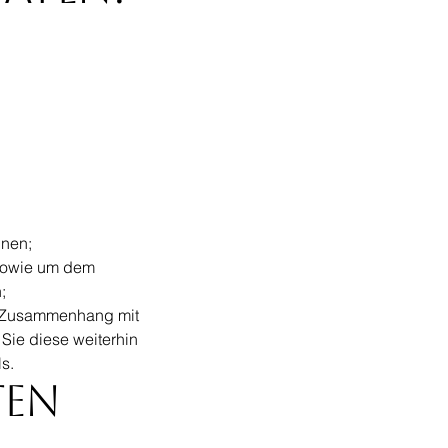
nnen;
 sowie um dem
;
im Zusammenhang mit
Sie diese weiterhin
s.
ten