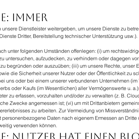
e: Immer
 unsere Dienstleister weitergeben, um unsere Dienste zu betre
ienste Dritter, Bereitstellung technischer Unterstützung usw.).
ch unter folgenden Umständen offenlegen: (i) um rechtswidrige
 zu untersuchen, aufzudecken, zu verhindern oder dagegen vor
 zu begründen oder auszuüben; (iii) um unsere Rechte, unser 
wie die Sicherheit unserer Nutzer oder der Öffentlichkeit zu sch
bei uns oder bei einem unserer verbundenen Unternehmen (im
rbs oder Kaufs (im Wesentlichen) aller Vermögenswerte u. a.);
ieter zu erfassen, vorzuhalten und/oder zu verwalten (z. B. Clou
liche Zwecke angemessen ist; (vi) um mit Drittanbietern gemei
ererlebnisses zu arbeiten. Zur Vermeidung von Missverständn
ht personenbezogene Daten nach eigenem Ermessen an Dritte 
weitig verwenden können.
e: Nutzer hat einen Bl