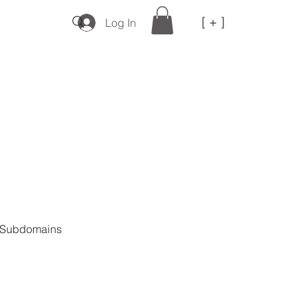
[ + ]
Log In
r Subdomains