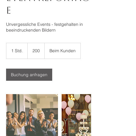
e
Unvergessliche Events - festgehalten in
beeindruckenden Bildern
200
1 Std.
1
200
Beim Kunden
S
t
d
Buchung anfragen