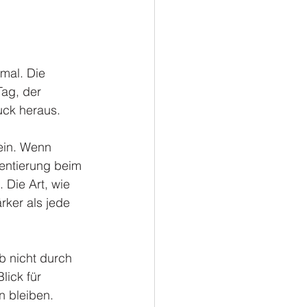
mal. Die 
ag, der 
uck heraus.
sein. Wenn 
ientierung beim 
 Die Art, wie 
rker als jede 
b nicht durch 
ick für 
n bleiben.