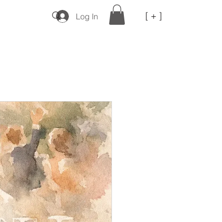
[ + ]
Log In