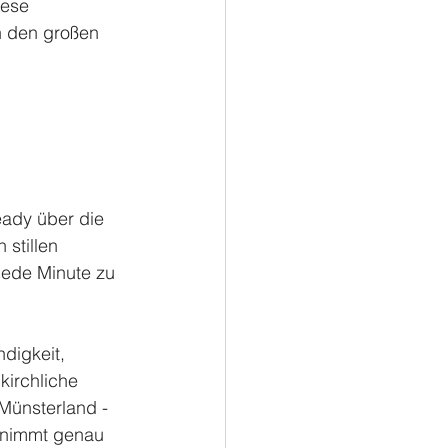
iese 
n den großen 
eady über die 
stillen 
jede Minute zu 
digkeit, 
kirchliche 
Münsterland - 
e nimmt genau 