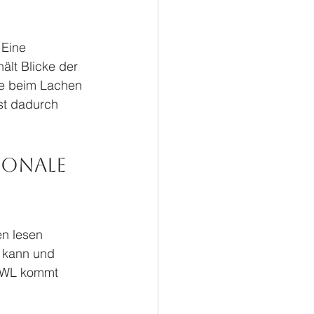
 Eine 
lt Blicke der 
de beim Lachen 
st dadurch 
onale 
en lesen 
 kann und 
 OWL kommt 