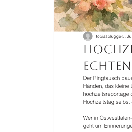
tobiasplugge
5. Ju
Hochze
echte
Der Ringtausch dauer
Händen, das kleine L
hochzeitsreportage 
Hochzeitstag selbst 
Wer in Ostwestfalen-
geht um Erinnerungen