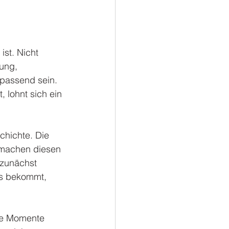
st. Nicht 
ung, 
 passend sein. 
lohnt sich ein 
chichte. Die 
 machen diesen 
 zunächst 
us bekommt, 
che Momente 