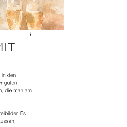
mit
 in den 
r guten 
n, die man am 
lbilder. Es 
aussah, 