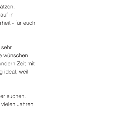
ätzen, 
auf in 
heit - für euch 
 sehr 
are wünschen 
ndern Zeit mit 
 ideal, weil 
ier suchen. 
n vielen Jahren 