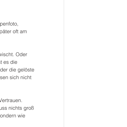
penfoto, 
päter oft am 
ischt. Oder 
t es die 
er die gelöste 
en sich nicht 
Vertrauen. 
uss nichts groß 
 sondern wie 