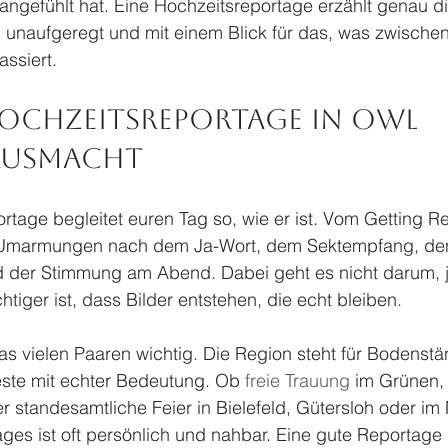
angefühlt hat. Eine Hochzeitsreportage erzählt genau d
, unaufgeregt und mit einem Blick für das, was zwische
ssiert.
Hochzeitsreportage in OWL 
ausmacht
rtage begleitet euren Tag so, wie er ist. Vom Getting R
 Umarmungen nach dem Ja-Wort, dem Sektempfang, den 
d der Stimmung am Abend. Dabei geht es nicht darum, 
ichtiger ist, dass Bilder entstehen, die echt bleiben.
s vielen Paaren wichtig. Die Region steht für Bodenstän
ste mit echter Bedeutung. Ob 
freie Trauung
 im Grünen, 
r standesamtliche Feier in Bielefeld, Gütersloh oder im 
ages ist oft persönlich und nahbar. Eine gute Reportag