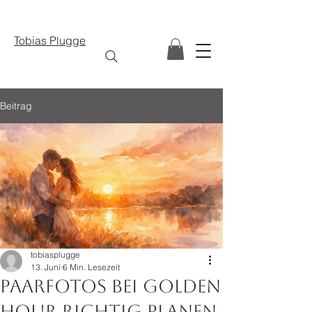
Tobias Plugge
Beitrag
tobiasplugge
13. Juni
6 Min. Lesezeit
Paarfotos bei Golden
Hour richtig planen