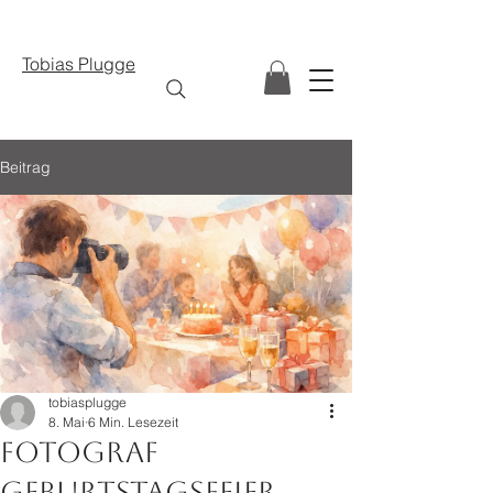
Tobias Plugge
Beitrag
tobiasplugge
8. Mai
6 Min. Lesezeit
Fotograf
Geburtstagsfeier