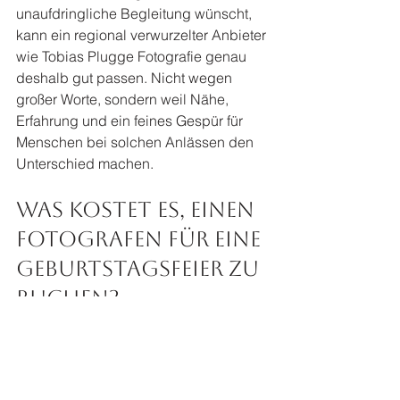
unaufdringliche Begleitung wünscht, 
kann ein regional verwurzelter Anbieter 
wie Tobias Plugge Fotografie genau 
deshalb gut passen. Nicht wegen 
großer Worte, sondern weil Nähe, 
Erfahrung und ein feines Gespür für 
Menschen bei solchen Anlässen den 
Unterschied machen.
Was kostet es, einen 
Fotografen für eine 
Geburtstagsfeier zu 
buchen?
Auch hier gilt: Es kommt darauf an. Der 
Preis hängt von Dauer, Anfahrt, Größe 
der Feier, gewünschter Bildanzahl und 
dem allgemeinen Anspruch ab. Eine 