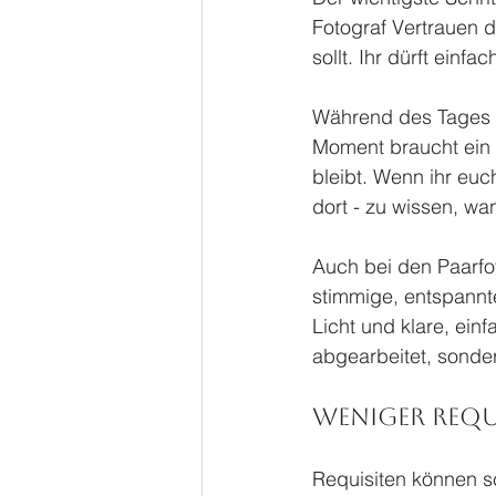
Fotograf Vertrauen da
sollt. Ihr dürft einf
Während des Tages se
Moment braucht ein 
bleibt. Wenn ihr euc
dort - zu wissen, w
Auch bei den Paarfot
stimmige, entspannte
Licht und klare, einf
abgearbeitet, sond
Weniger Requ
Requisiten können sc