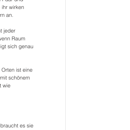
 ihr wirken 
rn an.
t jeder 
, wenn Raum 
eigt sich genau 
Orten ist eine 
t mit schönem 
t wie 
braucht es sie 