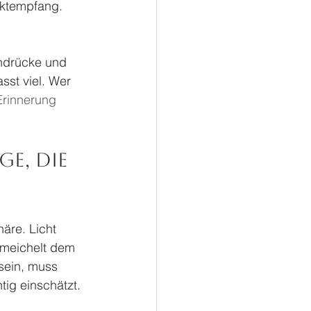
ektempfang. 
indrücke und 
sst viel. Wer 
Erinnerung
e, die 
äre. Licht 
hmeichelt dem 
sein, muss 
tig einschätzt.