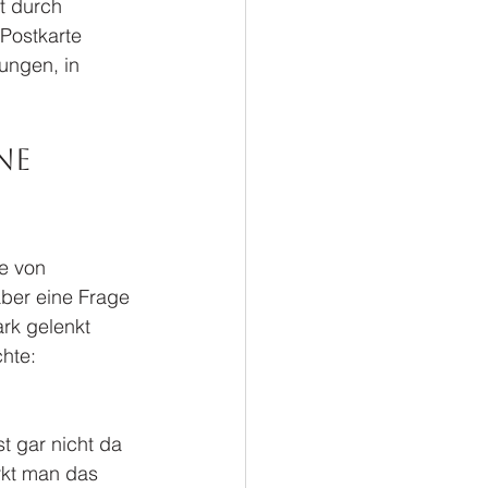
t durch 
Postkarte 
ungen, in 
ne 
e von 
aber eine Frage 
ark gelenkt 
hte: 
t gar nicht da 
rkt man das 