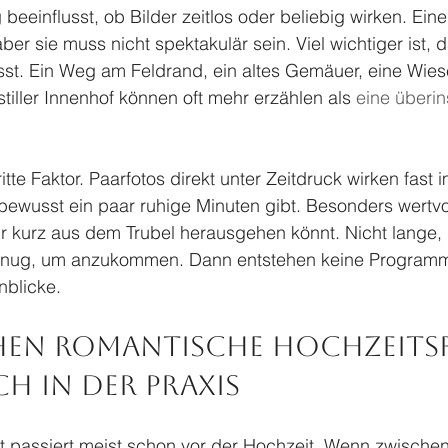
einflusst, ob Bilder zeitlos oder beliebig wirken. Ein
, aber sie muss nicht spektakulär sein. Viel wichtiger ist,
sst. Ein Weg am Feldrand, ein altes Gemäuer, eine Wies
stiller Innenhof können oft mehr erzählen als 
eine überin
itte Faktor. Paarfotos direkt unter Zeitdruck wirken fast
s bewusst ein paar ruhige Minuten gibt. Besonders wertvoll
ihr kurz aus dem Trubel herausgehen könnt. Nicht lange, 
genug, um anzukommen. Dann entstehen keine Programmb
blicke.
hen romantische Hochzeits
h in der Praxis
tt passiert meist schon vor der Hochzeit. Wenn zwische