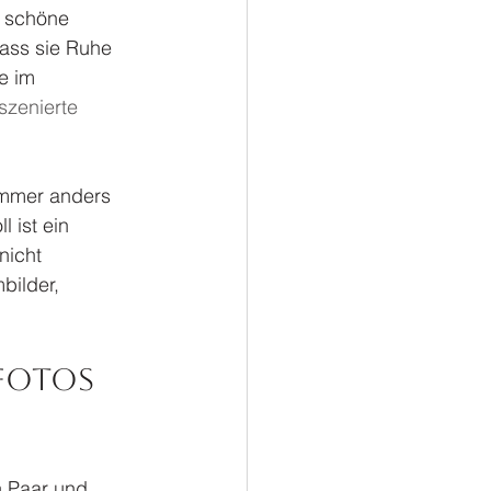
e schöne 
 dass sie Ruhe 
e im 
szenierte 
 immer anders 
 ist ein 
nicht 
ilder, 
fotos 
n Paar und 