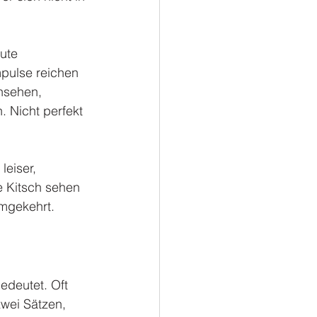
ute 
mpulse reichen 
nsehen, 
 Nicht perfekt 
leiser, 
e Kitsch sehen 
umgekehrt.
edeutet. Oft 
wei Sätzen, 