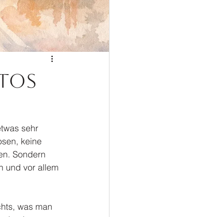
tos
twas sehr 
osen, keine 
en. Sondern 
n und vor allem 
chts, was man 