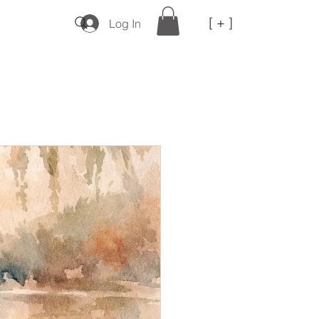
[ + ]
Log In