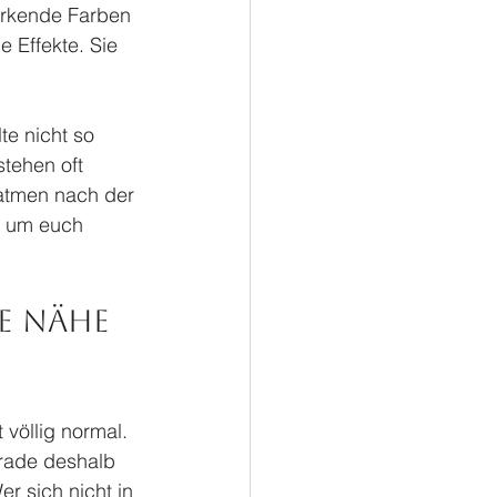
wirkende Farben 
 Effekte. Sie 
te nicht so 
stehen oft 
hatmen nach der 
s um euch 
e Nähe 
völlig normal. 
rade deshalb 
r sich nicht in 